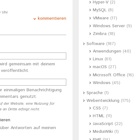
Hyper-V
(2)
MySQL
(8)
0 Uhr
VMware
(17)
kommentieren
Windows Server
(9)
Zimbra
(18)
Software
(187)
Anwendungen
(40)
Linux
(61)
wird gemeinsam mit deinem
macOS
(27)
eröffentlicht.
Microsoft Office
(16)
Windows
(45)
ur einmaligen Benachrichtigung
Sprache
(1)
ommentars genutzt.
Webentwicklung
(175)
uf der Website, eine Nutzung für
CSS
(7)
an Dritte erfolgt nicht.
HTML
(11)
ieren
JavaScript
(22)
l über Antworten auf meinen
MediaWiki
(1)
PHP
(14)