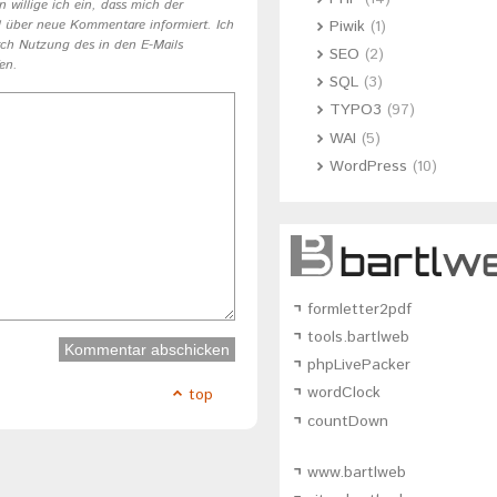
n willige ich ein, dass mich der
Piwik
(1)
il über neue Kommentare informiert. Ich
urch Nutzung des in den E-Mails
SEO
(2)
en.
SQL
(3)
TYPO3
(97)
WAI
(5)
WordPress
(10)
formletter2pdf
tools.bartlweb
phpLivePacker
wordClock
top
countDown
www.bartlweb