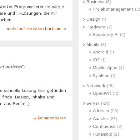
Business
(6)
sterter Programmierer entwickle
Projektmanagement
(3
ware und IT-Lösungen, die mir
Design
(1)
fachen.
Hardware
(7)
mehr auf christian.bartl.me
Raspberry Pi
(2)
Mobile
(9)
Android
(1)
iOS
(1)
ion auslesen
".
Mobile Apps
(4)
Symbian
(1)
Netzwerk
(18)
ne schnelle Lösung hier gefunden
OpenWrt
(12)
 finde. Design, Inhalte und
Server
(121)
aus Berlin! ;)
Alfresco
(20)
kommentieren
Apache
(27)
Confluence
(2)
Funambol
(2)