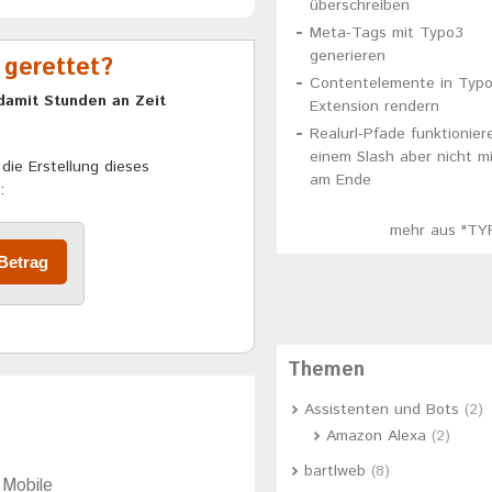
überschreiben
Meta-Tags mit Typo3
generieren
 gerettet?
Contentelemente in Typo
damit Stunden an Zeit
Extension rendern
Realurl-Pfade funktionier
einem Slash aber nicht mi
die Erstellung dieses
am Ende
:
mehr aus "TY
Themen
Assistenten und Bots
(2)
Amazon Alexa
(2)
bartlweb
(8)
 Mobile