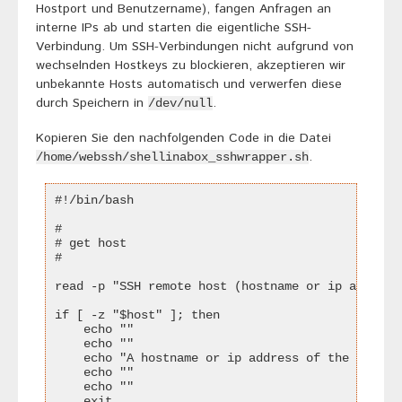
Hostport und Benutzername), fangen Anfragen an
interne IPs ab und starten die eigentliche SSH-
Verbindung. Um SSH-Verbindungen nicht aufgrund von
wechselnden Hostkeys zu blockieren, akzeptieren wir
unbekannte Hosts automatisch und verwerfen diese
durch Speichern in
.
/dev/null
Kopieren Sie den nachfolgenden Code in die Datei
.
/home/webssh/shellinabox_sshwrapper.sh
#!/bin/bash

#

# get host

#

read -p "SSH remote host (hostname or ip address)
if [ -z "$host" ]; then

    echo ""

    echo ""

    echo "A hostname or ip address of the remote 
    echo ""

    echo ""

    exit
