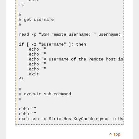
fi

#

# get username

#

read -p "SSH remote username: " username;

if [ -z "$username" ]; then

    echo ""

    echo ""

    echo "A username of the remote host is requir
    echo ""

    echo ""

    exit

fi

#

# execute ssh command

#

echo ""

echo ""

exec ssh -o StrictHostKeyChecking=no -o UserKnow
top