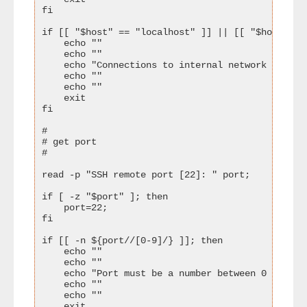
fi

if [[ "$host" == "localhost" ]] || [[ "$host" = 
    echo ""

    echo ""

    echo "Connections to internal network devices
    echo ""

    echo ""

    exit

fi

#

# get port

#

read -p "SSH remote port [22]: " port;

if [ -z "$port" ]; then

    port=22;

fi

if [[ -n ${port//[0-9]/} ]]; then

    echo ""

    echo ""

    echo "Port must be a number between 0 and 655
    echo ""

    echo ""

    exit
