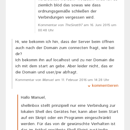
ziemlich blöd das sowas wie dass
ordnungsgemäße schließen der
Verbindungen vergessen wird.
Kommentar von
TheSirati97
am 16. Juni 2015 um
00:48 Uhr
Hi, wie bekomm ich hin, dass der Server beim öffnen
auch nach der Domain zum connecten fragt, wie bei
dir?
Ich bekomm ihn auf localhost und zu ner Domain die
ich mit dem start an gebe. Aber leider nicht, das er
die Domain und user/pw abfragt.
Kommentar von
Manuel
am 11. Februar 2016 um 14:28 Uhr
kommentieren
Hallo Manuel,
shellinbox stellt prinzipiell nur eine Verbindung zur
lokalen Shell des Gerätes her, kann aber beim Start
auf ein Skript oder ein Programm eingeschränkt
werden. Für das von dir gewünschte Verhalten ist
das im Artikel erwähnte Shell-Skript zuständig.