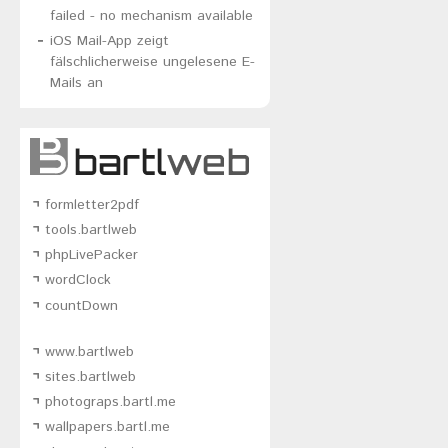
failed - no mechanism available
iOS Mail-App zeigt
fälschlicherweise ungelesene E-
Mails an
formletter2pdf
tools.bartlweb
phpLivePacker
wordClock
countDown
www.bartlweb
sites.bartlweb
photograps.bartl.me
wallpapers.bartl.me