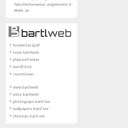
fälschlicherweise ungelesene E-
Mails an
formletter2pdf
tools.bartlweb
phpLivePacker
wordClock
countDown
www.bartlweb
sites.bartlweb
photograps.bartl.me
wallpapers.bartl.me
christian.bartl.me