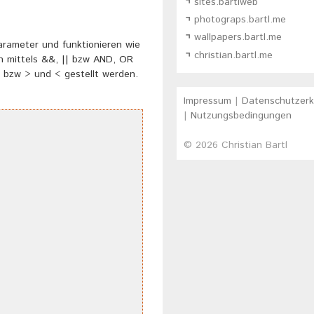
sites.bartlweb
photograps.bartl.me
wallpapers.bartl.me
arameter und funktionieren wie
christian.bartl.me
n mittels &&, || bzw AND, OR
 bzw > und < gestellt werden.
Impressum
|
Datenschutzerk
|
Nutzungsbedingungen
© 2026
Christian Bartl