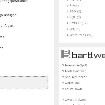
 Stringoperationen.
Piwik
(1)
SEO
(2)
gs anfügen.
SQL
(3)
TYPO3
(97)
 anfügen.
WAI
(5)
WordPress
(10)
en.
en
formletter2pdf
tools.bartlweb
phpLivePacker
wordClock
countDown
www.bartlweb