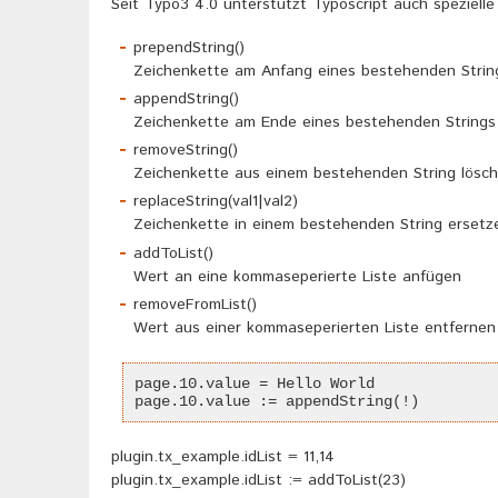
Seit Typo3 4.0 unterstützt Typoscript auch spezielle
prependString()
Zeichenkette am Anfang eines bestehenden Strin
appendString()
Zeichenkette am Ende eines bestehenden Strings
removeString()
Zeichenkette aus einem bestehenden String lösch
replaceString(val1|val2)
Zeichenkette in einem bestehenden String ersetz
addToList()
Wert an eine kommaseperierte Liste anfügen
removeFromList()
Wert aus einer kommaseperierten Liste entfernen
page.10.value = Hello World
page.10.value := appendString(!)
plugin.tx_example.idList = 11,14
plugin.tx_example.idList := addToList(23)