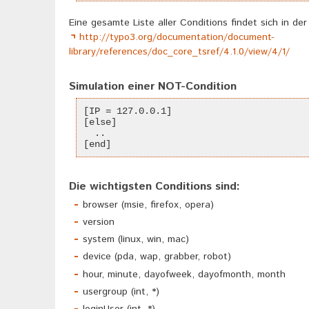
Eine gesamte Liste aller Conditions findet sich in d
http://typo3.org/documentation/document-
library/references/doc_core_tsref/4.1.0/view/4/1/
Simulation einer NOT-Condition
[IP = 127.0.0.1]
[else]
  ..
[end]
Die wichtigsten Conditions sind:
browser (msie, firefox, opera)
version
system (linux, win, mac)
device (pda, wap, grabber, robot)
hour, minute, dayofweek, dayofmonth, month
usergroup (int, *)
loginUser (int, *)