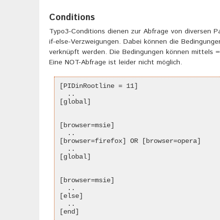
Conditions
Typo3-Conditions dienen zur Abfrage von diversen P
if-else-Verzweigungen. Dabei können die Bedingunge
verknüpft werden. Die Bedingungen können mittels =
Eine NOT-Abfrage ist leider nicht möglich.
[PIDinRootline = 11]
  ..
[global]
[browser=msie]
  ..
[browser=firefox] OR [browser=opera]
  ..
[global]
[browser=msie]
  ..
[else]
  ..
[end]