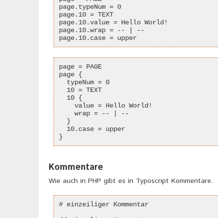
page.typeNum = 0
page.10 = TEXT
page.10.value = Hello World!
page.10.wrap = -- | --
page.10.case = upper
page = PAGE
page {
  typeNum = 0
  10 = TEXT
  10 {
    value = Hello World!
    wrap = -- | --
  }
  10.case = upper
}
Kommentare
Wie auch in PHP gibt es in Typoscript Kommentare.
# einzeiliger Kommentar