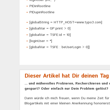
PIDinRootline
PIDupinRootline
[globalString = HTTP_HOST=www.typo3.com]
[globalVar = GP:print > 0]
[globalVar = TSFE:id = 10]
[loginUser = *]
[globalVar = TSFE : beUserLogin > 0]]
Dieser Artikel hat Dir deinen Tag
... und mühevolles Probieren, Recherchieren und 
gespart? Oder einfach nur Dein Problem gelöst?
Dann würde ich mich freuen, wenn Du meine Zeit für 
Blogartikels mit einer kleinen Anerkennung honorierst