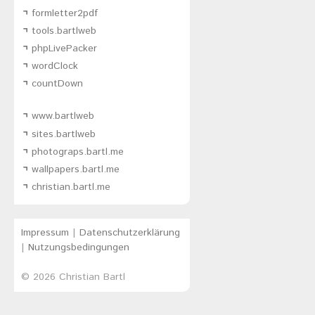
formletter2pdf
tools.bartlweb
phpLivePacker
wordClock
countDown
www.bartlweb
sites.bartlweb
photograps.bartl.me
wallpapers.bartl.me
christian.bartl.me
Impressum
|
Datenschutzerklärung
|
Nutzungsbedingungen
© 2026
Christian Bartl