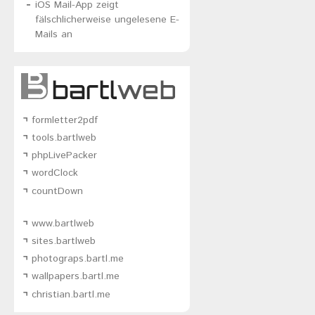
iOS Mail-App zeigt
fälschlicherweise ungelesene E-
Mails an
formletter2pdf
tools.bartlweb
phpLivePacker
wordClock
countDown
www.bartlweb
sites.bartlweb
photograps.bartl.me
wallpapers.bartl.me
christian.bartl.me