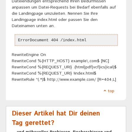
Dateiendungen entsprechend Ihren Bedürfnissen
anpassen um Datei-Requests bei Bedarf ebenfalls auf
die Landingpage umzuleiten. Nennen Sie Ihre
Landingpage index.html oder passen Sie den
Dateinamen unten an.
ErrorDocument 404 /index.html
RewriteEngine On
RewriteCond %{HTTP_HOST} example\.com$ [NC]
RewriteCond %{REQUEST_URI} .(html|pdf|vcf|ics|ical)$
RewriteCond %{REQUEST_URI} !index.html$
RewriteRule ^(.*)$ http://www.example.com/ [R=404,L]
top
Dieser Artikel hat Dir deinen
Tag gerettet?