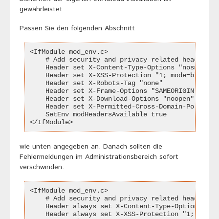
gewährleistet.
Passen Sie den folgenden Abschnitt
<IfModule mod_env.c>
    # Add security and privacy related headers
    Header set X-Content-Type-Options "nosniff"
    Header set X-XSS-Protection "1; mode=block"
    Header set X-Robots-Tag "none"
    Header set X-Frame-Options "SAMEORIGIN"
    Header set X-Download-Options "noopen"
    Header set X-Permitted-Cross-Domain-Policies
    SetEnv modHeadersAvailable true
</IfModule>
wie unten angegeben an. Danach sollten die
Fehlermeldungen im Administrationsbereich sofort
verschwinden.
<IfModule mod_env.c>
    # Add security and privacy related headers
    Header always set X-Content-Type-Options "no
    Header always set X-XSS-Protection "1; mode=