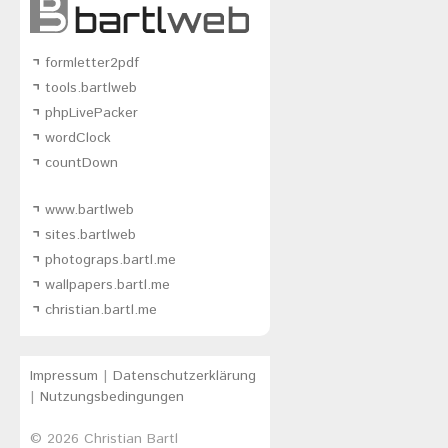
formletter2pdf
tools.bartlweb
phpLivePacker
wordClock
countDown
www.bartlweb
sites.bartlweb
photograps.bartl.me
wallpapers.bartl.me
christian.bartl.me
Impressum
|
Datenschutzerklärung
|
Nutzungsbedingungen
© 2026
Christian Bartl