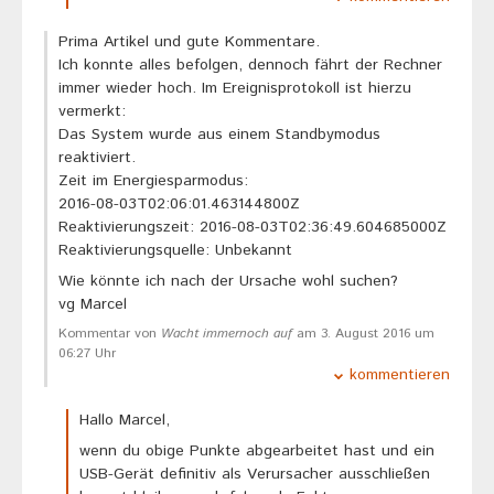
Prima Artikel und gute Kommentare.
Ich konnte alles befolgen, dennoch fährt der Rechner
immer wieder hoch. Im Ereignisprotokoll ist hierzu
vermerkt:
Das System wurde aus einem Standbymodus
reaktiviert.
Zeit im Energiesparmodus:
‎2016‎-‎08‎-‎03T02:06:01.463144800Z
Reaktivierungszeit: ‎2016‎-‎08‎-‎03T02:36:49.604685000Z
Reaktivierungsquelle: Unbekannt
Wie könnte ich nach der Ursache wohl suchen?
vg Marcel
Kommentar von
Wacht immernoch auf
am 3. August 2016 um
06:27 Uhr
kommentieren
Hallo Marcel,
wenn du obige Punkte abgearbeitet hast und ein
USB-Gerät definitiv als Verursacher ausschließen