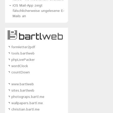
iOS Mail-App zeigt
fälschlicherweise ungelesene E-
Mails an
formletter2pdf
tools.bartlweb
phpLivePacker
wordClock
countDown
www.bartlweb
sites.bartlweb
photograps.bartl.me
wallpapers.bartl.me
christian.bartl.me