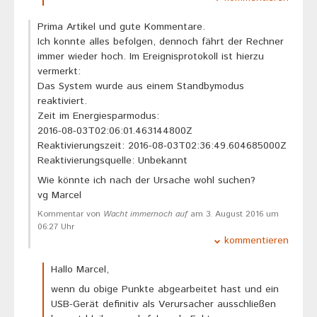
Prima Artikel und gute Kommentare.
Ich konnte alles befolgen, dennoch fährt der Rechner
immer wieder hoch. Im Ereignisprotokoll ist hierzu
vermerkt:
Das System wurde aus einem Standbymodus
reaktiviert.
Zeit im Energiesparmodus:
‎2016‎-‎08‎-‎03T02:06:01.463144800Z
Reaktivierungszeit: ‎2016‎-‎08‎-‎03T02:36:49.604685000Z
Reaktivierungsquelle: Unbekannt
Wie könnte ich nach der Ursache wohl suchen?
vg Marcel
Kommentar von
Wacht immernoch auf
am 3. August 2016 um
06:27 Uhr
kommentieren
Hallo Marcel,
wenn du obige Punkte abgearbeitet hast und ein
USB-Gerät definitiv als Verursacher ausschließen