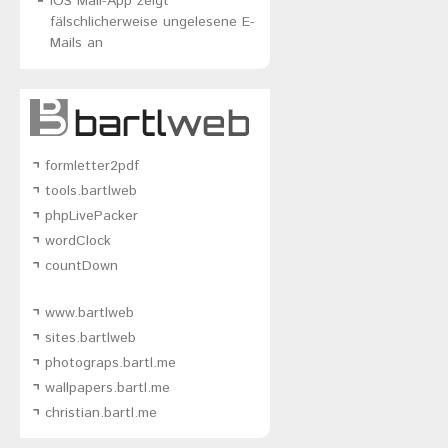
iOS Mail-App zeigt
fälschlicherweise ungelesene E-
Mails an
formletter2pdf
tools.bartlweb
phpLivePacker
wordClock
countDown
www.bartlweb
sites.bartlweb
photograps.bartl.me
wallpapers.bartl.me
christian.bartl.me