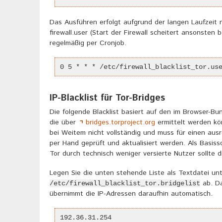
Das Ausführen erfolgt aufgrund der langen Laufzeit n
firewall.user (Start der Firewall scheitert ansonsten
regelmäßig per Cronjob.
0 5 * * * /etc/firewall_blacklist_tor.us
IP-Blacklist für Tor-Bridges
Die folgende Blacklist basiert auf den im Browser-Bun
die über
bridges.torproject.org
ermittelt werden kön
bei Weitem nicht vollständig und muss für einen aus
per Hand geprüft und aktualisiert werden. Als Basis
Tor durch technisch weniger versierte Nutzer sollte d
Legen Sie die unten stehende Liste als Textdatei un
ab. Da
/etc/firewall_blacklist_tor.bridgelist
übernimmt die IP-Adressen daraufhin automatisch.
192.36.31.254