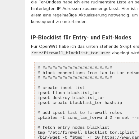
die Tor-Bridges habe ich eine rudimentäre Liste an b
hinterlegten IP-Adressen zusammengefasst. Hier ist 
allem eine regelmäßige Aktualisierung notwendig, um
konsequent zu unterbinden.
IP-Blocklist für Entry- und Exit-Nodes
Für OpenWrt habe ich das unten stehende Skript erst
abgelegt wird
/etc/firewall_blacklist_tor.user
# ############################

# block connections from lan to tor netwo
# ############################

# create ipset list

ipset flush blacklist_tor

ipset destroy blacklist_tor

ipset create blacklist_tor hash:ip

# add ipset list to firewall rules

iptables -I zone_lan_forward 2 -m set --m
# fetch entry nodes blacklist

tmp="/etc/firewall_blacklist_tor.iplist"

/bin/wget -O "$tmp" -T 10 https://www.dan