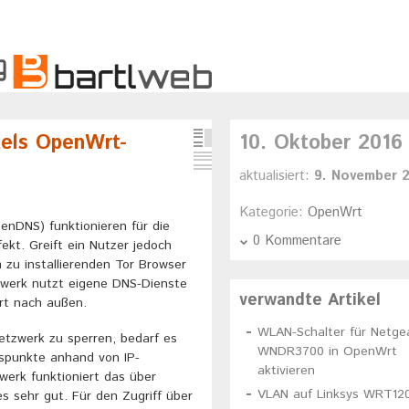
tels OpenWrt-
10. Oktober 2016
aktualisiert:
9. November 
Kategorie:
OpenWrt
penDNS) funktionieren für die
0 Kommentare
fekt. Greift ein Nutzer jedoch
zu installierenden Tor Browser
tzwerk nutzt eigene DNS-Dienste
verwandte Artikel
rt nach außen.
WLAN-Schalter für Netge
etzwerk zu sperren, bedarf es
WNDR3700 in OpenWrt
fspunkte anhand von IP-
aktivieren
werk funktioniert das über
VLAN auf Linksys WRT12
es sehr gut. Für den Zugriff über