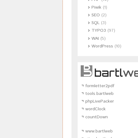
Piwik
(1)
SEO
(2)
SQL
(3)
TYPO3
(97)
WAI
(5)
WordPress
(10)
formletter2pdf
tools.bartlweb
phpLivePacker
wordClock
countDown
www.bartlweb