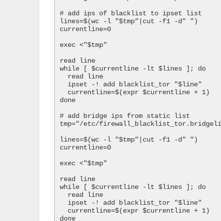
# add ips of blacklist to ipset list

lines=$(wc -l "$tmp"|cut -f1 -d" ")

currentline=0

exec <"$tmp"

read line

while [ $currentline -lt $lines ]; do

  read line

  ipset -! add blacklist_tor "$line"

  currentline=$(expr $currentline + 1)

done

# add bridge ips from static list

tmp="/etc/firewall_blacklist_tor.bridgeli
lines=$(wc -l "$tmp"|cut -f1 -d" ")

currentline=0

exec <"$tmp"

read line

while [ $currentline -lt $lines ]; do

  read line

  ipset -! add blacklist_tor "$line"

  currentline=$(expr $currentline + 1)

done