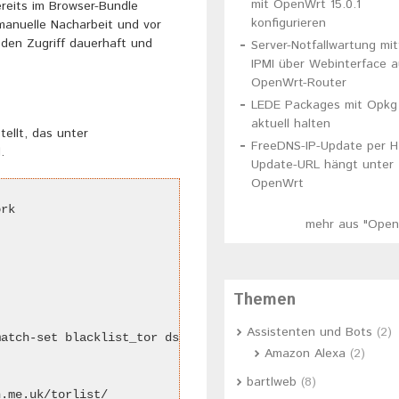
mit OpenWrt 15.0.1
ereits im Browser-Bundle
konfigurieren
manuelle Nacharbeit und vor
 den Zugriff dauerhaft und
Server-Notfallwartung mit
IPMI über Webinterface a
OpenWrt-Router
LEDE Packages mit Opkg
aktuell halten
ellt, das unter
FreeDNS-IP-Update per 
.
Update-URL hängt unter
OpenWrt
rk

mehr aus "Open
Themen
Assistenten und Bots
(2)
atch-set blacklist_tor dst -p TCP -j zone_wan_dest_REJEC
Amazon Alexa
(2)
bartlweb
(8)
.me.uk/torlist/
