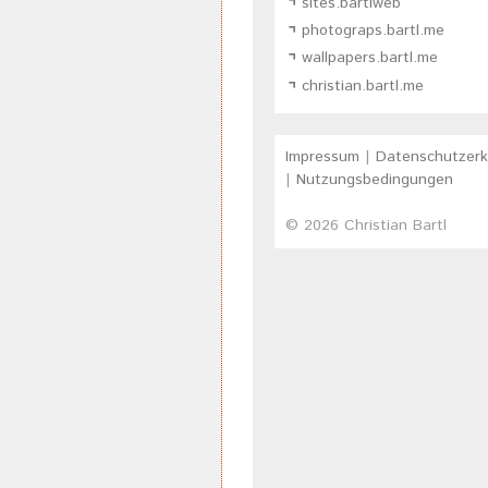
sites.bartlweb
photograps.bartl.me
wallpapers.bartl.me
christian.bartl.me
Impressum
|
Datenschutzerk
|
Nutzungsbedingungen
© 2026
Christian Bartl