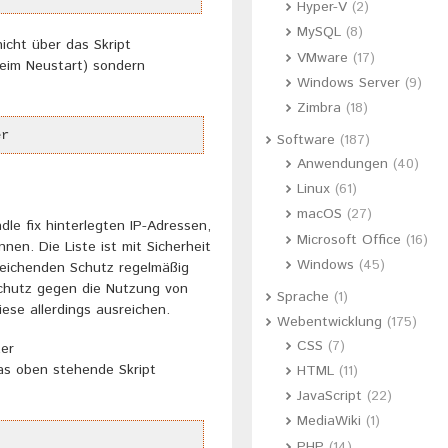
Hyper-V
(2)
MySQL
(8)
icht über das Skript
VMware
(17)
 beim Neustart) sondern
Windows Server
(9)
Zimbra
(18)
er
Software
(187)
Anwendungen
(40)
Linux
(61)
macOS
(27)
dle fix hinterlegten IP-Adressen,
Microsoft Office
(16)
nen. Die Liste ist mit Sicherheit
Windows
(45)
reichenden Schutz regelmäßig
schutz gegen die Nutzung von
Sprache
(1)
iese allerdings ausreichen.
Webentwicklung
(175)
CSS
(7)
ter
s oben stehende Skript
HTML
(11)
JavaScript
(22)
MediaWiki
(1)
PHP
(14)