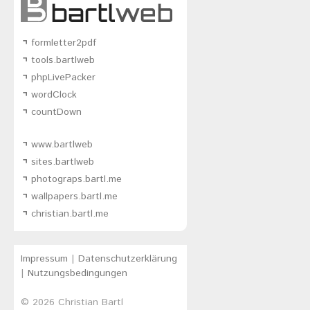
formletter2pdf
tools.bartlweb
phpLivePacker
wordClock
countDown
www.bartlweb
sites.bartlweb
photograps.bartl.me
wallpapers.bartl.me
christian.bartl.me
Impressum
|
Datenschutzerklärung
|
Nutzungsbedingungen
© 2026
Christian Bartl