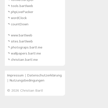
tools.bartlweb
phpLivePacker
wordClock
countDown
www.bartlweb
sites.bartlweb
photograps.bartl.me
wallpapers.bartl.me
christian.bartl.me
Impressum
|
Datenschutzerklärung
|
Nutzungsbedingungen
© 2026
Christian Bartl